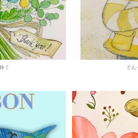
捧ぐ
どん