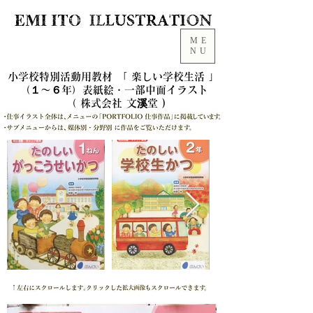
ME
NU
小学校特別活動用教材 「 楽しい学校生活 」
（１～６年）
表紙絵・一部中面イラスト
（ 株式会社 文溪堂 )